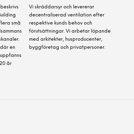
 beskrivs
Vi skräddarsyr och levererar
Building
decentraliserad ventilation efter
flera små
respektive kunds behov och
illsammans
förutsättningar. Vi arbetar löpande
skanaler.
med arkitekter, husproducenter,
 där en
byggföretag och privatpersoner.
l uppfanns
 20 år