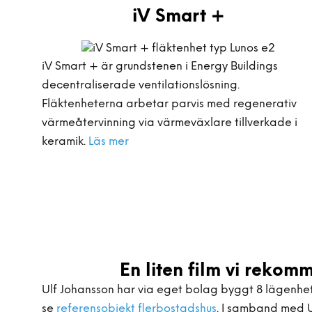
iV Smart +
iV Smart + är grundstenen i Energy Buildings
decentraliserade ventilationslösning.
Fläktenheterna arbetar parvis med regenerativ
värmeåtervinning via värmeväxlare tillverkade i
keramik.
Läs mer
En liten film vi rekom
Ulf Johansson har via eget bolag byggt 8 lägenhet
se
referensobjekt flerbostadshus
. I samband med U