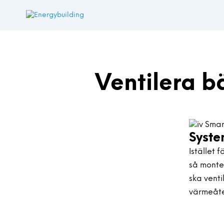
Ventilera b
Syste
Istället 
så monte
ska vent
värmeåte