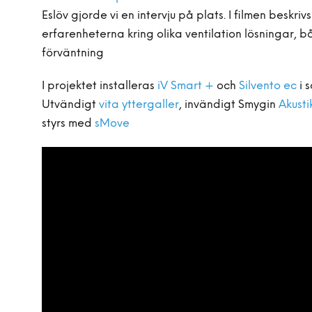
Eslöv gjorde vi en intervju på plats. I filmen beskriv
erfarenheterna kring olika ventilation lösningar, 
förväntning
I projektet installeras
iV Smart +
och
Silvento ec
i 
Utvändigt
vita yttergaller
, invändigt Smygin
Akusti
styrs med
sMove