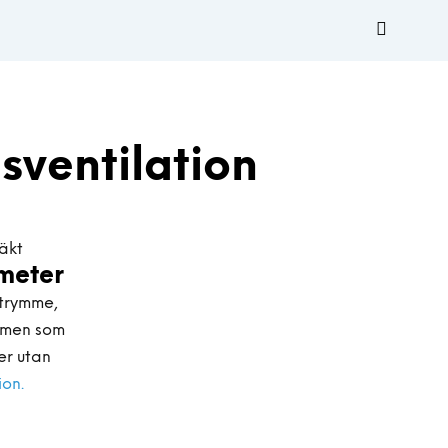
sventilation
meter
utrymme,
mmen som
er utan
ion.