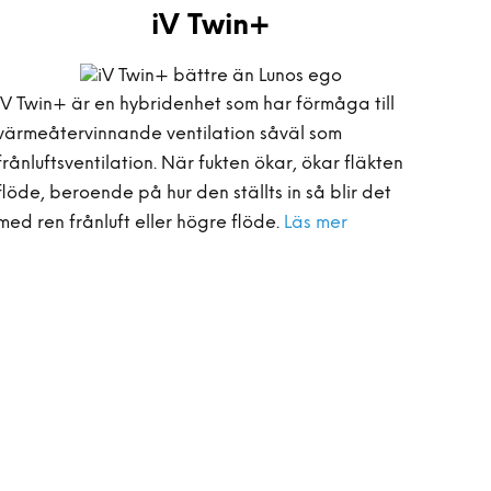
iV Twin+
iV Twin+ är en hybridenhet som har förmåga till
värmeåtervinnande ventilation såväl som
frånluftsventilation. När fukten ökar, ökar fläkten
flöde, beroende på hur den ställts in så blir det
med ren frånluft eller högre flöde.
Läs mer