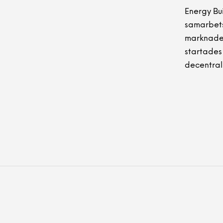
Energy Bu
samarbets
marknade
startades 
decentrali