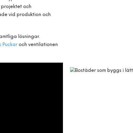
s projektet och
både vid produktion och
samtliga lösningar.
k Puckar
och ventilationen