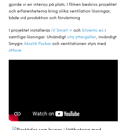
gjorde vi en intervju på plats. I filmen beskrivs projektet
och erfarenheterna kring olika ventilation lösningar,
både vid produktion och förväntning
I projektet installeras
iV Smart +
och
Silvento ec
i
samtliga lösningar. Utvändigt
vita yttergaller
, invändigt
Smygin
Akustik Puckar
och ventilationen styrs med
sMove